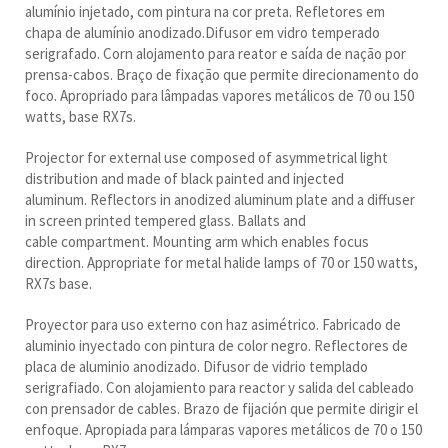
alumínio injetado, com pintura na cor preta. Refletores em
chapa de alumínio anodizado.Difusor em vidro temperado
serigrafado. Corn alojamento para reator e saída de nação por
prensa-cabos. Braço de fixação que permite direcionamento do
foco. Apropriado para lâmpadas vapores metálicos de 70 ou 150
watts, base RX7s.
Projector for external use composed of asymmetrical light
distribution and made of black painted and injected
aluminum. Reflectors in anodized aluminum plate and a diffuser
in screen printed tempered glass. Ballats and
cable compartment. Mounting arm which enables focus
direction. Appropriate for metal halide lamps of 70 or 150 watts,
RX7s base.
Proyector para uso externo con haz asimétrico. Fabricado de
aluminio inyectado con pintura de color negro. Reflectores de
placa de aluminio anodizado. Difusor de vidrio templado
serigrafiado. Con alojamiento para reactor y salida del cableado
con prensador de cables. Brazo de fijación que permite dirigir el
enfoque. Apropiada para lámparas vapores metálicos de 70 o 150