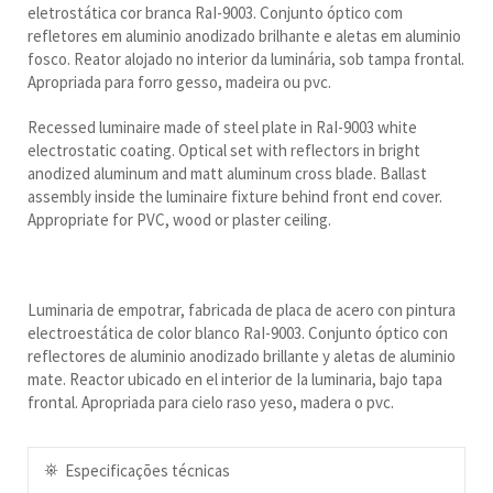
eletrostática cor branca RaI-9003. Conjunto óptico com
refletores em aluminio anodizado brilhante e aletas em aluminio
fosco. Reator alojado no interior da luminária, sob tampa frontal.
Apropriada para forro gesso, madeira ou pvc.
Recessed luminaire made of steel plate in RaI-9003 white
electrostatic coating. Optical set with reflectors in bright
anodized aluminum and matt aluminum cross blade. Ballast
assembly inside the luminaire fixture behind front end cover.
Appropriate for PVC, wood or plaster ceiling.
Luminaria de empotrar, fabricada de placa de acero con pintura
electroestática de color blanco RaI-9003. Conjunto óptico con
reflectores de aluminio anodizado brillante y aletas de aluminio
mate. Reactor ubicado en el interior de Ia luminaria, bajo tapa
frontal. Apropriada para cielo raso yeso, madera o pvc.
Especificações técnicas